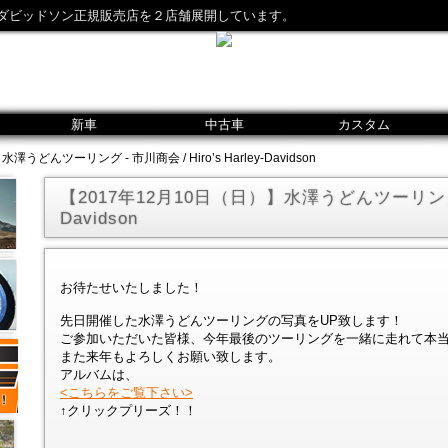
ダビッドソン正規販売店を２店舗展開しています。
新車
中古車
カスタム
うどんツーリング - 市川商会 / Hiro’s Harley-Davidson
【2017年12月10日（日）】水澤うどんツーリング - 市
Davidson
お待たせいたしました！
先日開催した水澤うどんツーリングの写真をUP致します！
ご参加いただいた皆様、今年最後のツーリングを一緒に走れて本
また来年もよろしくお願い致します。
アルバムは、
<こちらをご覧下さい>
↑クリックプリーズ！！