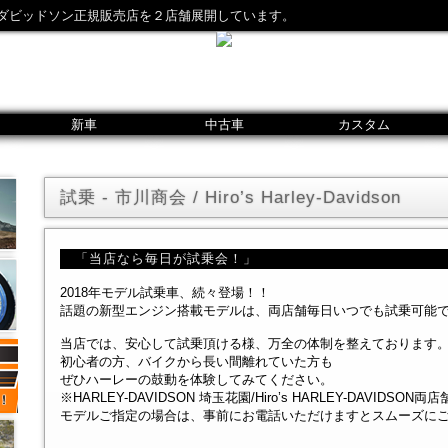
ダビッドソン正規販売店を２店舗展開しています。
新車
中古車
カスタム
試乗 - 市川商会 / Hiro’s Harley-Davidson
「当店なら毎日が試乗会！」
2018年モデル試乗車、続々登場！！
話題の新型エンジン搭載モデルは、両店舗毎日いつでも試乗可能
当店では、安心して試乗頂ける様、万全の体制を整えております
初心者の方、バイクから長い間離れていた方も
ぜひハーレーの鼓動を体験してみてください。
※HARLEY-DAVIDSON 埼玉花園/Hiro’s HARLEY-DAVIDS
モデルご指定の場合は、事前にお電話いただけますとスムーズに