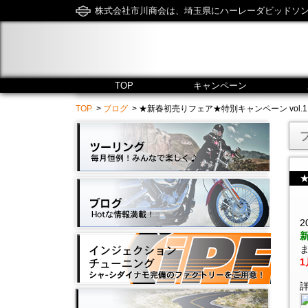
株式会社市川商会は、埼玉県にハーレーダビッドソ
TOP
キャンペーン
TOP
>
ブログ
> ★新春初売りフェア★特別キャンペーン vol.1★ - 市川商
詳