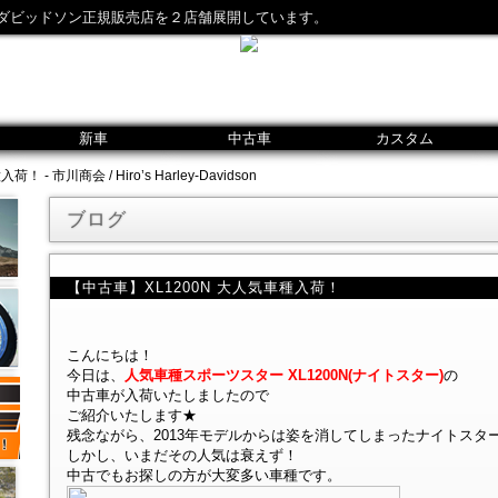
ダビッドソン正規販売店を２店舗展開しています。
新車
中古車
カスタム
- 市川商会 / Hiro’s Harley-Davidson
ブログ
【中古車】XL1200N 大人気車種入荷！
こんにちは！
今日は、
人気車種スポーツスター XL1200N(ナイトスター)
の
中古車が入荷いたしましたので
ご紹介いたします★
残念ながら、2013年モデルからは姿を消してしまったナイトスタ
しかし、いまだその人気は衰えず！
中古でもお探しの方が大変多い車種です。