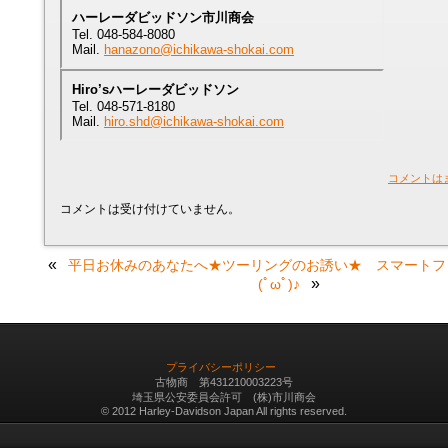
ハーレーダビッドソン市川商会
Tel. 048-584-8080
Mail.
hanazono@ichikawa-shokai.com
Hiro’sハーレーダビッドソン
Tel. 048-571-8180
Mail.
hiro.shd@ichikawa-shokai.com
コメントは
コメントは受け付けていません。
«
平日お休みのあなたへ★ツーリングのお誘い★
スマートフ
»
(ﾟωﾟ)♪
プライバシーポリシー
古物商 第431210003223号
埼玉県公安委員会許可 (株)市川商会
© 2012 Harley-Davidson Japan All rights reserved.