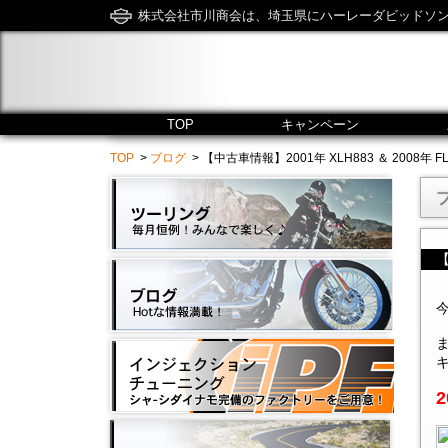
株式会社市川商会は、埼玉県にハーレーダビッドソ
TOP
キャンペーン
TOP
>
ブログ
> 【中古車情報】2001年 XLH883 ＆ 2008年 FLHR -
【
2