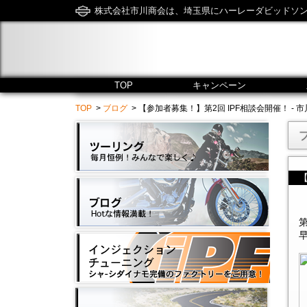
株式会社市川商会は、埼玉県にハーレーダビッドソ
TOP
キャンペーン
TOP
>
ブログ
> 【参加者募集！】第2回 IPF相談会開催！ - 市川商会 / 