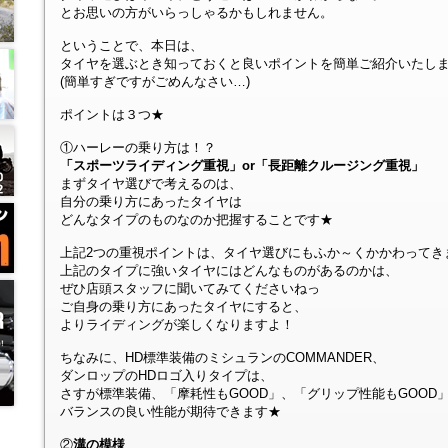
とお思いの方がいらっしゃるかもしれません。
ということで、本日は、
タイヤを選ぶとき知っておくと良いポイントを簡単ご紹介いたしま
(簡単すぎですがごめんなさい…)
ポイントは３つ★
①ハーレーの乗り方は！？
「スポーツライディング重視」or「長距離クルージング重視」
まずタイヤ選びで考えるのは、
自分の乗り方にあったタイヤは
どんなタイプのものなのか把握することです★
上記2つの重視ポイントは、タイヤ選びにもふか～くかかわってき
上記のタイプに強いタイヤにはどんなものがあるのかは、
ぜひ店頭スタッフに聞いてみてくださいねっ
ご自身の乗り方にあったタイヤにすると、
よりライディングが楽しくなりますよ！
ちなみに、HD標準装備のミシュランのCOMMANDER、
ダンロップのHDロゴ入りタイプは、
さすが標準装備、「摩耗性もGOOD」、「グリップ性能もGOOD
バランスの良い性能が期待できます★
②
溝の模様