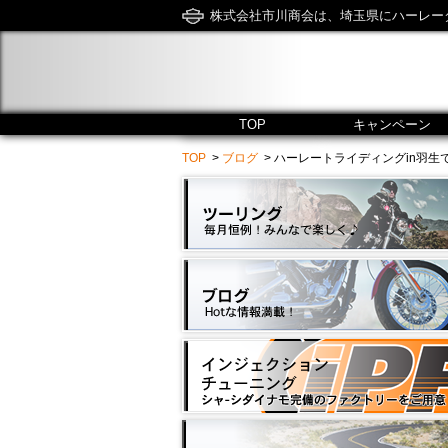
株式会社市川商会は、埼玉県にハーレー
TOP
キャンペーン
TOP
>
ブログ
> ハーレートライディングin羽生でピンスト♪