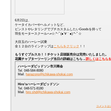
6月2日は、
ケータイカバーやヘルメットなど、
ピンストやレタリングでプチカスタムしたいGoodsを持って
羽生モータースクールへ•☆:*･ﾟ(●´∀｀●):*･ﾟ☆
大目玉のハーレー試乗
全１２台のラインナップは
こちらをクリック
！！
もうすぐブルスカ！！チケット店頭販売分は完売いたしました。
花園チャプターツーリング当日の詳細はこちら→
詳しくはこちら
ハーレーダビッドソン市川商会
Tel. 048-584-8080
Mail.
hanazono@ichikawa-shokai.com
Hiro’sハーレーダビッドソン
Tel. 048-571-8180
Mail.
hiro.shd@ichikawa-shokai.com
コメントは