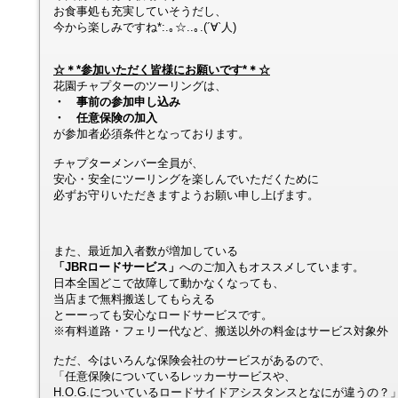
お食事処も充実していそうだし、
今から楽しみですね*:.｡☆..｡.(´∀`人)
☆＊*参加いただく皆様にお願いです*＊☆
花園チャプターのツーリングは、
・ 事前の参加申し込み
・ 任意保険の加入
が参加者必須条件となっております。
チャプターメンバー全員が、
安心・安全にツーリングを楽しんでいただくために
必ずお守りいただきますようお願い申し上げます。
また、最近加入者数が増加している
「JBRロードサービス」
へのご加入もオススメしています。
日本全国どこで故障して動かなくなっても、
当店まで無料搬送してもらえる
とーーっても安心なロードサービスです。
※有料道路・フェリー代など、搬送以外の料金はサービス対象外
ただ、今はいろんな保険会社のサービスがあるので、
「任意保険についているレッカーサービスや、
H.O.G.についているロードサイドアシスタンスとなにが違うの？