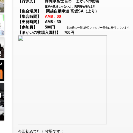
【行き先】 静岡県富士宮市 まかいの牧場
魔界の牧場じゃないよ、馬飼野牧場だよ!!
【集合場所】 関越自動車道 高坂SA（上り）
【集合時間】
AM8：00
【出発時間】 AM8：30
【参加費】 500円
参加費の一部はHDファミリー基金に寄付しています。
【まかいの牧場入園料】 700円
今回初めて行く牧場です！