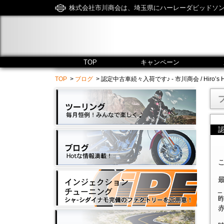
株式会社市川商会は、埼玉県にハーレーダビッドソ
TOP
キャンペーン
TOP
>
ブログ
> 認定中古車続々入荷です♪ - 市川商会 / Hiro’s Har
_