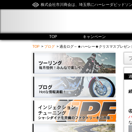
株式会社市川商会は、埼玉県にハーレーダビッドソ
TOP
キャンペーン
TOP
>
ブログ
> 過去ログ – ★ハーレー★クリスマスプレゼントその２★ -
続