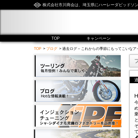
株式会社市川商会は、埼玉県にハーレーダビッドソ
TOP
キャンペーン
TOP
>
ブログ
> 過去ログ – これからの季節にもってこいなアイテム★ - 
H