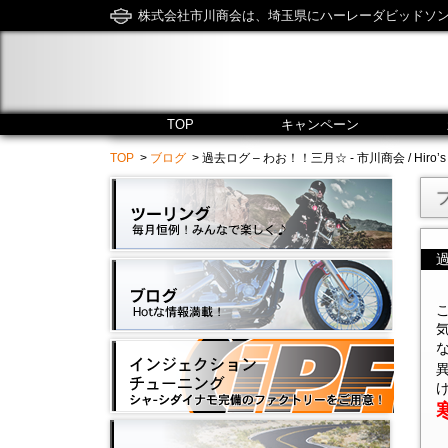
株式会社市川商会は、埼玉県にハーレーダビッドソ
TOP
キャンペーン
TOP
>
ブログ
> 過去ログ – わお！！三月☆ - 市川商会 / Hiro’s Ha