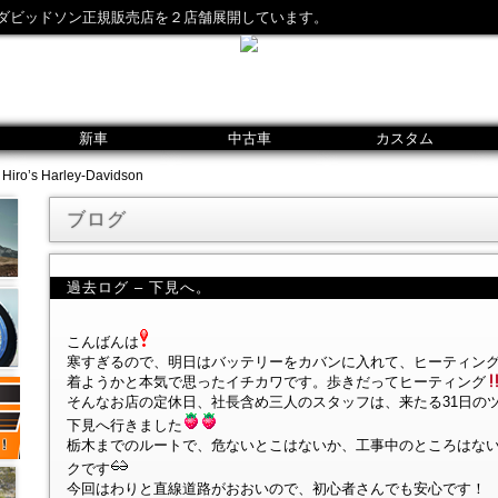
ダビッドソン正規販売店を２店舗展開しています。
新車
中古車
カスタム
o’s Harley-Davidson
ブログ
過去ログ – 下見へ。
こんばんは
寒すぎるので、明日はバッテリーをカバンに入れて、ヒーティン
着ようかと本気で思ったイチカワです。歩きだってヒーティング
そんなお店の定休日、社長含め三人のスタッフは、来たる31日の
下見へ行きました
栃木までのルートで、危ないとこはないか、工事中のところはな
クです
今回はわりと直線道路がおおいので、初心者さんでも安心です！