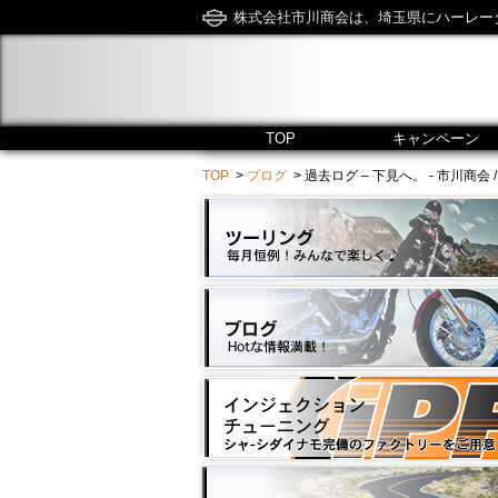
株式会社市川商会は、埼玉県にハーレー
TOP
キャンペーン
TOP
>
ブログ
> 過去ログ – 下見へ。 - 市川商会 / Hir