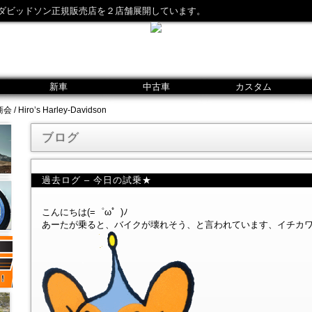
ダビッドソン正規販売店を２店舗展開しています。
新車
中古車
カスタム
iro’s Harley-Davidson
ブログ
過去ログ – 今日の試乗★
こんにちは(=゜ω゜)ﾉ
あーたが乗ると、バイクが壊れそう、と言われています、イチカ