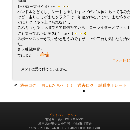
感想!
1200ロー乗りやすいっ
ハンドルとどくし、シートも座りやすいヾ(^▽^)ﾉ体にあってるみた
けど、走り出しがまだタラタラで、加速がゆるいです。まだ怖さ
ぐにアクセルを上げられない…
これをもう少し克服できて自信持てたら、ローライダーとファッ
にも乗ってみたいデス(｀・ω・´)
スポーツスターが良いかと思うのですが、上の二台も気になり始
た。
さぁ練習練習♪
ではまたーっ
コメントは
コメントは受け付けていません。
«
過去ログ – 明日はﾂｰﾘﾝｸﾞ！！
過去ログ – 試乗車トレード 本店
»
プライバシーポリシー
古物商 第431210003223号
埼玉県公安委員会許可 (株)市川商会
© 2012 Harley-Davidson Japan All rights reserved.