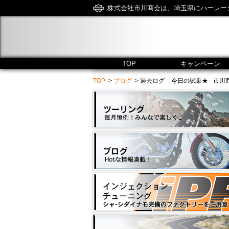
株式会社市川商会は、埼玉県にハーレー
TOP
キャンペーン
TOP
>
ブログ
> 過去ログ – 今日の試乗★ - 市川商会 / H