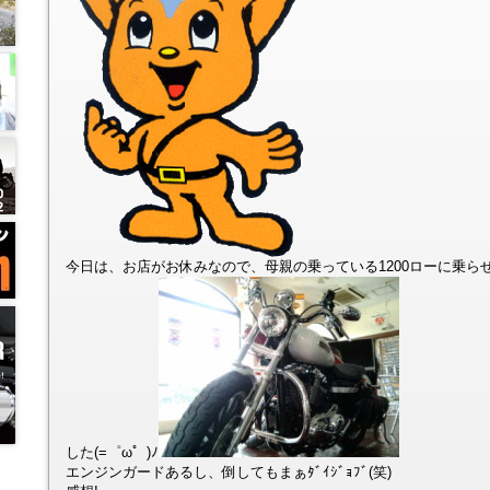
今日は、お店がお休みなので、母親の乗っている1200ローに乗ら
した(=゜ω゜)ﾉ
エンジンガードあるし、倒してもまぁﾀﾞｲｼﾞｮﾌﾞ(笑)