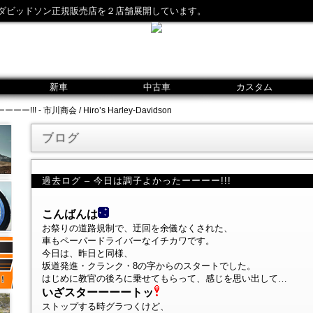
ダビッドソン正規販売店を２店舗展開しています。
新車
中古車
カスタム
! - 市川商会 / Hiro’s Harley-Davidson
ブログ
過去ログ – 今日は調子よかったーーーー!!!
こんばんは
お祭りの道路規制で、迂回を余儀なくされた、
車もペーパードライバーなイチカワです。
今日は、昨日と同様、
坂道発進・クランク・8の字からのスタートでした。
はじめに教官の後ろに乗せてもらって、感じを思い出して…
いざスターーーートッ
ストップする時グラつくけど、