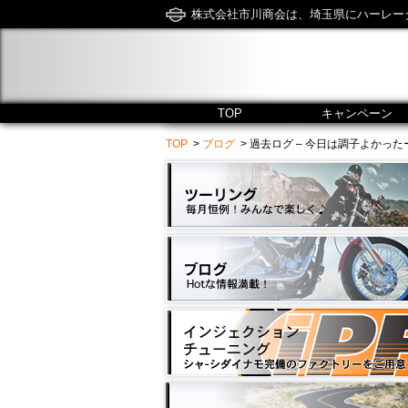
株式会社市川商会は、埼玉県にハーレー
TOP
キャンペーン
TOP
>
ブログ
> 過去ログ – 今日は調子よかったーーーー!!