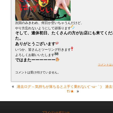
次回のみきわめ、何日か空いちゃうんだけど、
やり方忘れないようにして頑張ります
そして、連休初日、たくさんの方がお店にも来てくだ
た。
ありがとうございます
いつか、皆さんとツーリング行きます
よろしくお願いいたします
ではまたーーーーーー
コメントは
コメントは受け付けていません。
«
過去ログ – 気持ちが落ちると上手く乗れない(´･ω･｀)
過去
»
ｻﾝ★
プライバシーポリシー