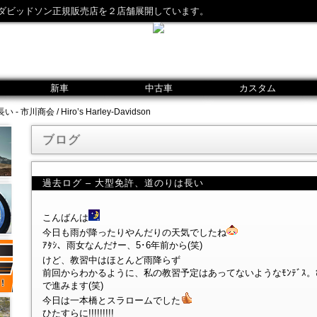
ダビッドソン正規販売店を２店舗展開しています。
新車
中古車
カスタム
川商会 / Hiro’s Harley-Davidson
ブログ
過去ログ – 大型免許、道のりは長い
こんばんは
今日も雨が降ったりやんだりの天気でしたね
ｱﾀｼ、雨女なんだﾅー、5･6年前から(笑)
けど、教習中はほとんど雨降らず
前回からわかるように、私の教習予定はあってないようなﾓﾝﾃﾞｽ
で進みます(笑)
今日は一本橋とスラロームでした
ひたすらに!!!!!!!!!