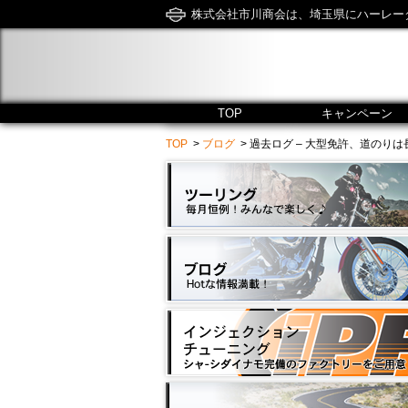
株式会社市川商会は、埼玉県にハーレー
TOP
キャンペーン
TOP
>
ブログ
> 過去ログ – 大型免許、道のりは長い - 市