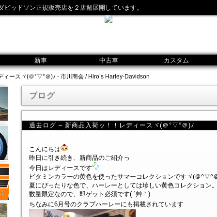
ダビッドソン正規販売店を２店舗展開しています。
新車
中古車
カスタム
(＠°▽°＠)ﾉ - 市川商会 / Hiro’s Harley-Davidson
ブログ
過去ログ – 新商品入荷ッ！！レディースヾ(＠°▽°＠)ﾉ
こんにちは
昨日に引き続き、新商品のご紹介っ
今日はレディースです
ビタミンカラーの黄色を使ったサマーコレクションですヾ(＠^▽^＠
夏にぴったりな色で、ハーレーとしては珍しい黄色コレクション
数量限定なので、即ゲット必須です( ´艸｀)
ちなみに6月号のクラブハーレーにも掲載されています