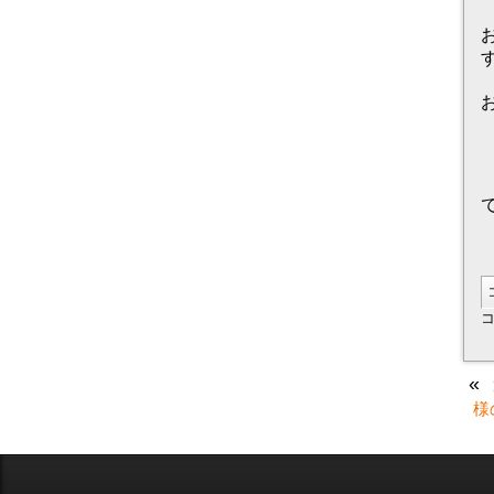
す
«
様