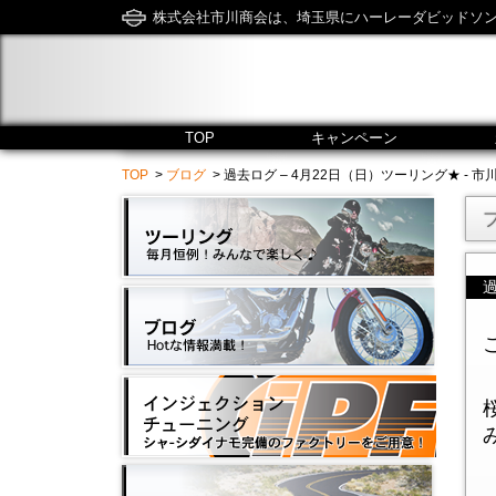
株式会社市川商会は、埼玉県にハーレーダビッドソ
TOP
キャンペーン
TOP
>
ブログ
> 過去ログ – 4月22日（日）ツーリング★ - 市川商会 / 