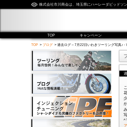
株式会社市川商会は、埼玉県にハーレーダビッドソ
TOP
キャンペーン
TOP
>
ブログ
> 過去ログ – 7月22日いわきツーリング写真♪ - 市川商会 
^