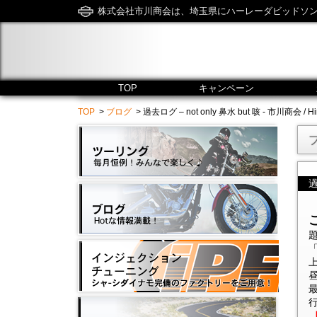
株式会社市川商会は、埼玉県にハーレーダビッドソ
TOP
キャンペーン
TOP
>
ブログ
> 過去ログ – not only 鼻水 but 咳 - 市川商会 / Hiro
過