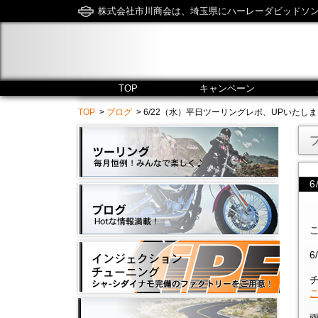
株式会社市川商会は、埼玉県にハーレーダビッドソ
TOP
キャンペーン
TOP
>
ブログ
> 6/22（水）平日ツーリングレポ、UPいたしました！ - 市