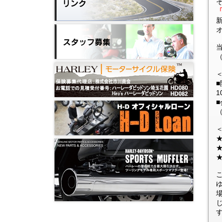
■
1
■