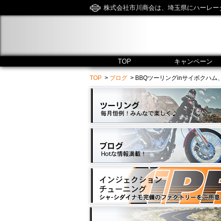
株式会社市川商会は、埼玉県にハーレー
TOP
キャンペーン
TOP
>
ブログ
> BBQツーリングinサイボクハム、ご参