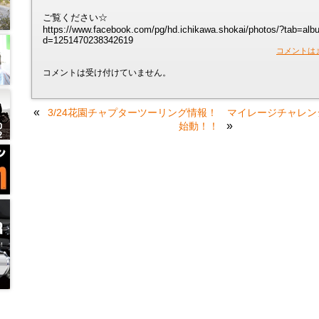
ご覧ください☆
https://www.facebook.com/pg/hd.ichikawa.shokai/photos/?tab=al
d=1251470238342619
コメントは
コメントは受け付けていません。
«
3/24花園チャプターツーリング情報！
マイレージチャレンジ
»
始動！！