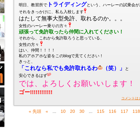
トライディング
明日、教習所で
という、ハーレーの試乗会が
それをきっかけに、私も入校します
はたして無事大型免許、取れるのか。。。
女性のハーレー乗りの方々
頑張って免許取ったら仲間に入れてください！
それから、これから免許取ろうと思っている、
女性の方々
はい、仲間！！！！
私のアホアホな姿をこのblogで見てください！
きっと、
「これなら私でも免許取れるわ
（笑）」
と
安心できるはず
では、よろしくお願いいします！
ゴー!!!!!!!!!!!!
コメントは
« 先頭
«
...
10
20
30
...
115
116
117
118