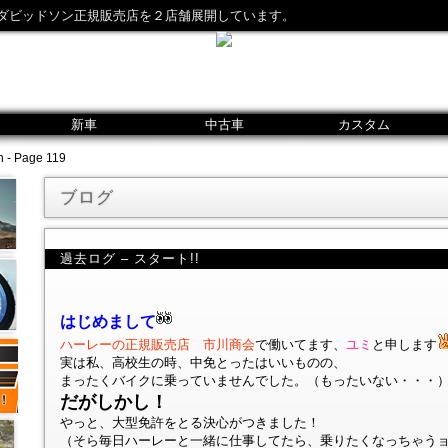
ダビッドソン正規販売店を２店舗展開しています。
新車
中古車
カスタム
 - Page 119
ブログ
過去ログ – スタート!!
はじめまして
ハーレーの正規販売店 市川商会
で働いてます、
ユミ
と申します
実は私、高校生の時、中免とったはいいものの、
まったくバイクに乗っていませんでした。（もったいない・・・
だがしかし！
やっと、大型免許をとる決心がつきました！
（そら毎日ハーレーと一緒に仕事してたら、乗りたくなっちゃうョ!!!!!