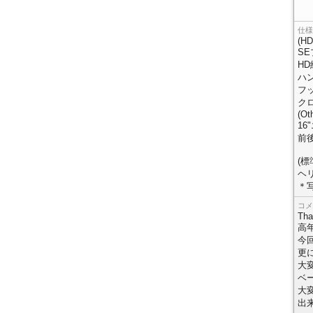
仕様
(HD
S
H
ハ
フ
ク
(Ot
1
前
(標
ヘ
＊
コメ
Tha
高
今
更
大
ベ
大
出