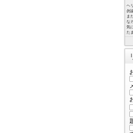
ヘ
勿
ま
な
気
た