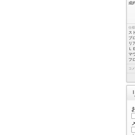
成
仕様
ス
ブ
リ
Ｌ
マ
フ
コメ