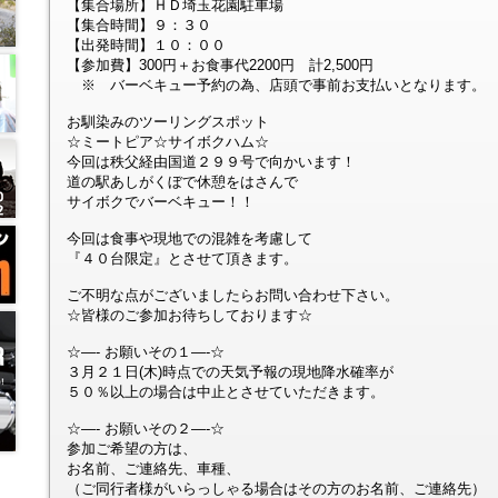
【集合場所】ＨＤ埼玉花園駐車場
【集合時間】９：３０
【出発時間】１０：００
【参加費】300円＋お食事代2200円 計2,500円
※ バーベキュー予約の為、店頭で事前お支払いとなります。
お馴染みのツーリングスポット
☆ミートピア☆サイボクハム☆
今回は秩父経由国道２９９号で向かいます！
道の駅あしがくぼで休憩をはさんで
サイボクでバーベキュー！！
今回は食事や現地での混雑を考慮して
『４０台限定』とさせて頂きます。
ご不明な点がございましたらお問い合わせ下さい。
☆皆様のご参加お待ちしております☆
☆—- お願いその１—-☆
３月２１日(木)時点での天気予報の現地降水確率が
５０％以上の場合は中止とさせていただきます。
☆—- お願いその２—-☆
参加ご希望の方は、
お名前、ご連絡先、車種、
（ご同行者様がいらっしゃる場合はその方のお名前、ご連絡先）