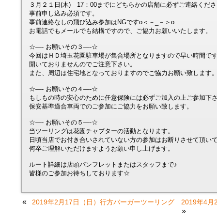
３月２１日(木) 17：00までにどちらかの店舗に必ずご連絡くだ
事前申し込み必須です。
事前連絡なしの飛び込み参加はNGですo＜－_－＞o
お電話でもメールでも結構ですので、ご協力お願いいたします。
☆—- お願いその３—-☆
今回はＨＤ埼玉花園駐車場が集合場所となりますので早い時間で
開いておりませんのでご注意下さい。
また、周辺は住宅地となっておりますのでご協力お願い致します
☆—- お願いその４—-☆
もしもの時の安心のために任意保険には必ずご加入の上ご参加下
保安基準適合車両でのご参加にご協力をお願い致します。
☆—- お願いその５—-☆
当ツーリングは花園チャプターの活動となります。
日頃当店でお付き合いされていない方の参加はお断りさせて頂い
何卒ご理解いただけますようお願い申し上げます。
ルート詳細は店頭パンフレットまたはスタッフまで♪
皆様のご参加お待ちしております☆
«
2019年2月17日（日）行方バーガーツーリング
2019年4
»