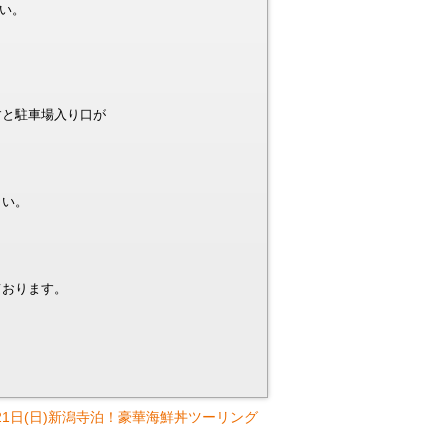
さい。
すと駐車場入り口が
。
さい。
ております。
月21日(日)新潟寺泊！豪華海鮮丼ツーリング