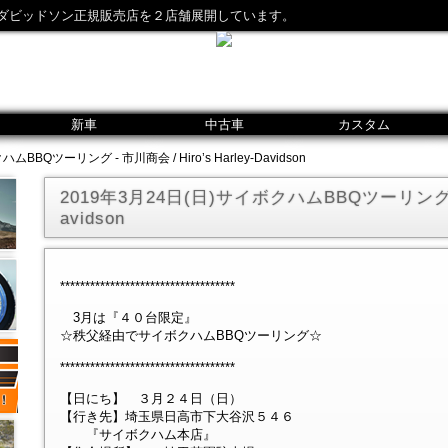
ダビッドソン正規販売店を２店舗展開しています。
新車
中古車
カスタム
BBQツーリング - 市川商会 / Hiro’s Harley-Davidson
2019年3月24日(日)サイボクハムBBQツーリング - 市
avidson
***********************************
3月は『４０台限定』
☆秩父経由でサイボクハムBBQツーリング☆
***********************************
【日にち】 ３月２４日（日）
【行き先】埼玉県日高市下大谷沢５４６
『サイボクハム本店』