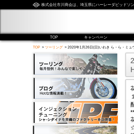
株式会社市川商会は、埼玉県にハーレーダビッドソ
TOP
キャンペーン
TOP
>
ツーリング
> 2020年1月26日(日)いわき ら・ら・ミュウ - 市川
H
*