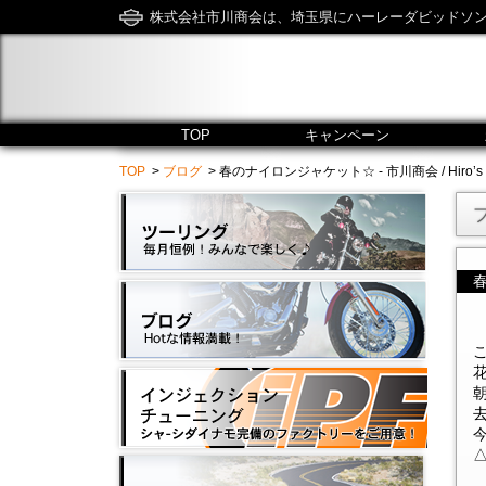
株式会社市川商会は、埼玉県にハーレーダビッドソ
TOP
キャンペーン
TOP
>
ブログ
> 春のナイロンジャケット☆ - 市川商会 / Hiro’s Har
△