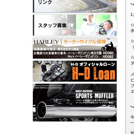
*
水
*