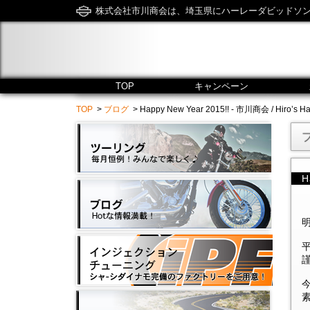
株式会社市川商会は、埼玉県にハーレーダビッドソ
TOP
キャンペーン
TOP
>
ブログ
> Happy New Year 2015!! - 市川商会 / Hiro’s Ha
H